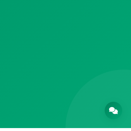
Soporte Premium
×
¡Hola! ¿Necesita ayuda con su garantía?
1